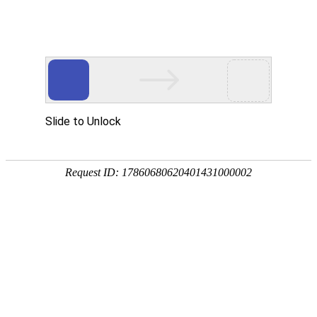
注册入口
尊龙时凯官网
APP与网页版入
口｜畅享全球体育赛事与数据
服务
欢迎访问
尊龙时凯官网
，提供全面覆盖足球、
篮球、电竞等项目的赛事资讯与数据内容， 支
持
APP下载
与
网页使用
，每日同步更新千场比
赛，聚焦热门体育内容， 助您轻松获取赛事动
态，掌握比赛节奏。