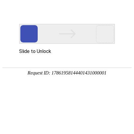
注册入口
尊龙时凯官网
APP与网页版入
口｜畅享全球体育赛事与数据
服务
欢迎访问
尊龙时凯官网
，提供全面覆盖足球、
篮球、电竞等项目的赛事资讯与数据内容， 支
持
APP下载
与
网页使用
，每日同步更新千场比
赛，聚焦热门体育内容， 助您轻松获取赛事动
态，掌握比赛节奏。